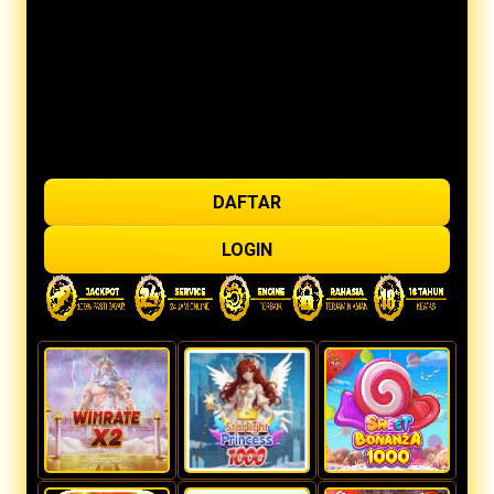
DAFTAR
LOGIN