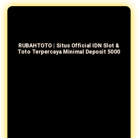
RUBAHTOTO | Situs Official IDN Slot &
Toto Terpercaya Minimal Deposit 5000